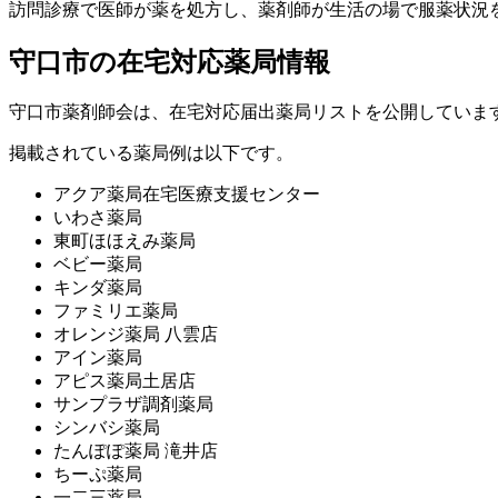
訪問診療で医師が薬を処方し、薬剤師が生活の場で服薬状況
守口市の在宅対応薬局情報
守口市薬剤師会は、在宅対応届出薬局リストを公開していま
掲載されている薬局例は以下です。
アクア薬局在宅医療支援センター
いわさ薬局
東町ほほえみ薬局
ベビー薬局
キンダ薬局
ファミリエ薬局
オレンジ薬局 八雲店
アイン薬局
アピス薬局土居店
サンプラザ調剤薬局
シンバシ薬局
たんぽぽ薬局 滝井店
ちーぷ薬局
一二三薬局