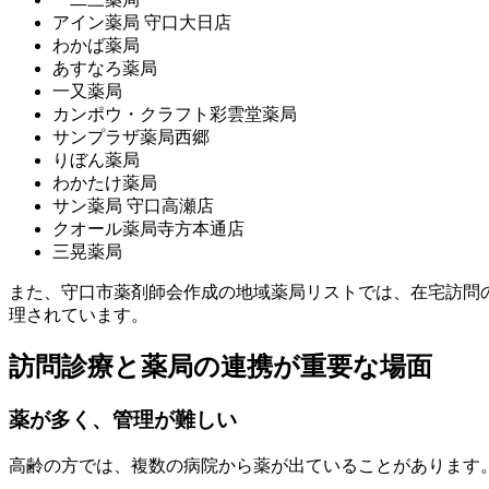
アイン薬局 守口大日店
わかば薬局
あすなろ薬局
一又薬局
カンポウ・クラフト彩雲堂薬局
サンプラザ薬局西郷
りぼん薬局
わかたけ薬局
サン薬局 守口高瀬店
クオール薬局寺方本通店
三晃薬局
また、守口市薬剤師会作成の地域薬局リストでは、在宅訪問
理されています。
訪問診療と薬局の連携が重要な場面
薬が多く、管理が難しい
高齢の方では、複数の病院から薬が出ていることがあります